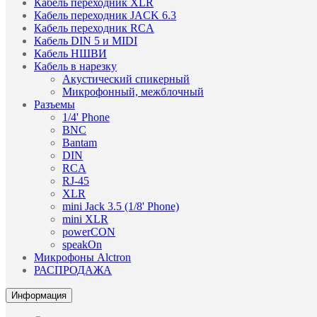
Кабель переходник XLR
Кабель переходник JACK 6.3
Кабель переходник RCA
Кабель DIN 5 и MIDI
Кабель НШВИ
Кабель в нарезку
Акустический спикерный
Микрофонный, межблочный
Разъемы
1/4' Phone
BNC
Bantam
DIN
RCA
RJ-45
XLR
mini Jack 3.5 (1/8' Phone)
mini XLR
powerCON
speakOn
Микрофоны Alctron
РАСПРОДАЖА
Информация