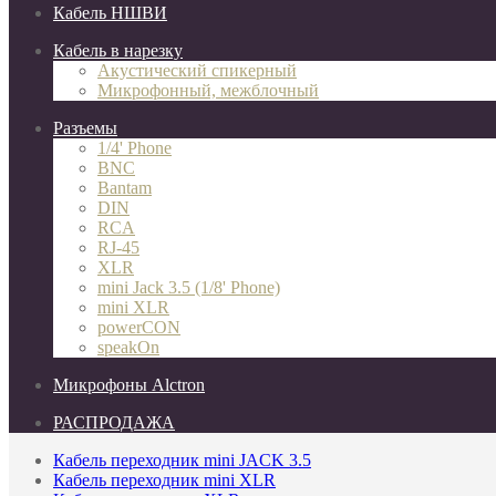
Кабель НШВИ
Кабель в нарезку
Акустический спикерный
Микрофонный, межблочный
Разъемы
1/4' Phone
BNC
Bantam
DIN
RCA
RJ-45
XLR
mini Jack 3.5 (1/8' Phone)
mini XLR
powerCON
speakOn
Микрофоны Alctron
РАСПРОДАЖА
Кабель переходник mini JACK 3.5
Кабель переходник mini XLR