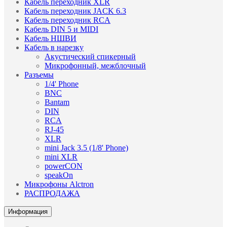
Кабель переходник XLR
Кабель переходник JACK 6.3
Кабель переходник RCA
Кабель DIN 5 и MIDI
Кабель НШВИ
Кабель в нарезку
Акустический спикерный
Микрофонный, межблочный
Разъемы
1/4' Phone
BNC
Bantam
DIN
RCA
RJ-45
XLR
mini Jack 3.5 (1/8' Phone)
mini XLR
powerCON
speakOn
Микрофоны Alctron
РАСПРОДАЖА
Информация