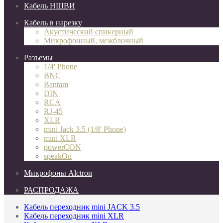
Кабель НШВИ
Кабель в нарезку
Акустический спикерный
Микрофонный, межблочный
Разъемы
1/4' Phone
BNC
Bantam
DIN
RCA
RJ-45
XLR
mini Jack 3.5 (1/8' Phone)
mini XLR
powerCON
speakOn
Микрофоны Alctron
РАСПРОДАЖА
Кабель переходник mini JACK 3.5
Кабель переходник mini XLR