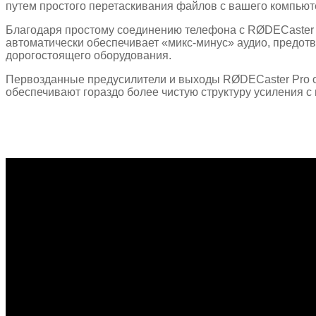
путем простого перетаскивания файлов с вашего компьют
Благодаря простому соединению телефона с RØDECaster P
автоматически обеспечивает «микс-минус» аудио, предо
дорогостоящего оборудования.
Первозданные предусилители и выходы RØDECaster Pro о
обеспечивают гораздо более чистую структуру усиления с