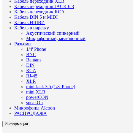
Кабель переходник XLR
Кабель переходник JACK 6.3
Кабель переходник RCA
Кабель DIN 5 и MIDI
Кабель НШВИ
Кабель в нарезку
Акустический спикерный
Микрофонный, межблочный
Разъемы
1/4' Phone
BNC
Bantam
DIN
RCA
RJ-45
XLR
mini Jack 3.5 (1/8' Phone)
mini XLR
powerCON
speakOn
Микрофоны Alctron
РАСПРОДАЖА
Информация