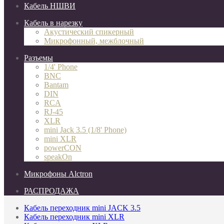
Кабель НШВИ
Кабель в нарезку
Акустический спикерный
Микрофонный, межблочный
Разъемы
1/4' Phone
BNC
Bantam
DIN
RCA
RJ-45
XLR
mini Jack 3.5 (1/8' Phone)
mini XLR
powerCON
speakOn
Микрофоны Alctron
РАСПРОДАЖА
Кабель переходник mini JACK 3.5
Кабель переходник mini XLR