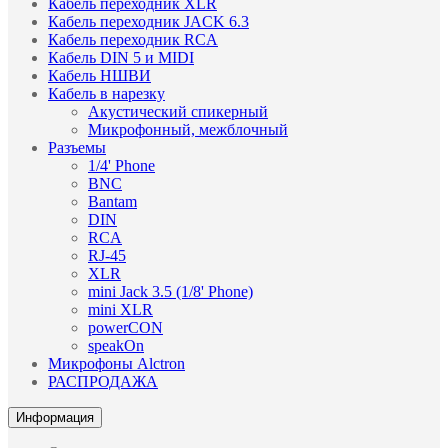
Кабель переходник XLR
Кабель переходник JACK 6.3
Кабель переходник RCA
Кабель DIN 5 и MIDI
Кабель НШВИ
Кабель в нарезку
Акустический спикерный
Микрофонный, межблочный
Разъемы
1/4' Phone
BNC
Bantam
DIN
RCA
RJ-45
XLR
mini Jack 3.5 (1/8' Phone)
mini XLR
powerCON
speakOn
Микрофоны Alctron
РАСПРОДАЖА
Информация