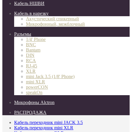
Кабель НШВИ
Кабель в нарезку
Акустический спикерный
Микрофонный, межблочный
Разъемы
1/4' Phone
BNC
Bantam
DIN
RCA
RJ-45
XLR
mini Jack 3.5 (1/8' Phone)
mini XLR
powerCON
speakOn
Микрофоны Alctron
РАСПРОДАЖА
Кабель переходник mini JACK 3.5
Кабель переходник mini XLR