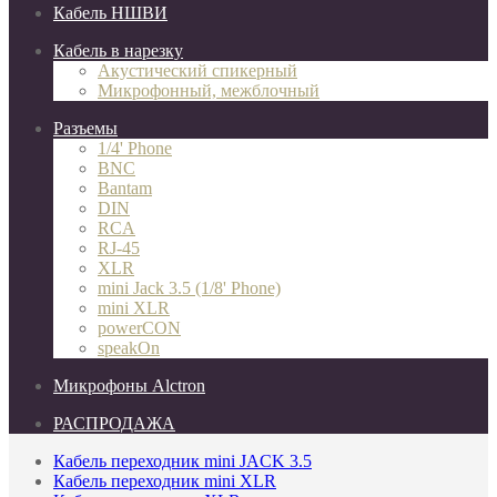
Кабель НШВИ
Кабель в нарезку
Акустический спикерный
Микрофонный, межблочный
Разъемы
1/4' Phone
BNC
Bantam
DIN
RCA
RJ-45
XLR
mini Jack 3.5 (1/8' Phone)
mini XLR
powerCON
speakOn
Микрофоны Alctron
РАСПРОДАЖА
Кабель переходник mini JACK 3.5
Кабель переходник mini XLR