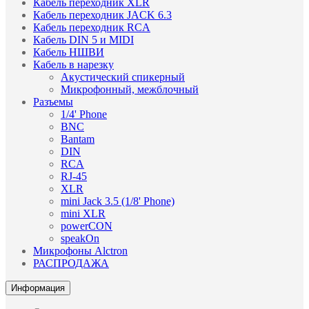
Кабель переходник XLR
Кабель переходник JACK 6.3
Кабель переходник RCA
Кабель DIN 5 и MIDI
Кабель НШВИ
Кабель в нарезку
Акустический спикерный
Микрофонный, межблочный
Разъемы
1/4' Phone
BNC
Bantam
DIN
RCA
RJ-45
XLR
mini Jack 3.5 (1/8' Phone)
mini XLR
powerCON
speakOn
Микрофоны Alctron
РАСПРОДАЖА
Информация