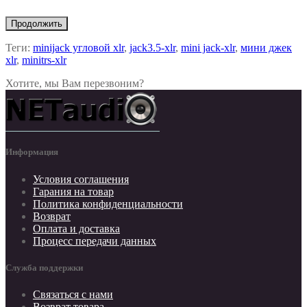
Продолжить
Теги:
minijack угловой xlr
,
jack3.5-xlr
,
mini jack-xlr
,
мини джек
xlr
,
minitrs-xlr
Хотите, мы Вам перезвоним?
Информация
Условия соглашения
Гарания на товар
Политика конфиденциальности
Возврат
Оплата и доставка
Процесс передачи данных
Служба поддержки
Связаться с нами
Возврат товара