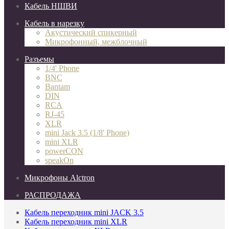
Кабель НШВИ
Кабель в нарезку
Акустический спикерный
Микрофонный, межблочный
Разъемы
1/4' Phone
BNC
Bantam
DIN
RCA
RJ-45
XLR
mini Jack 3.5 (1/8' Phone)
mini XLR
powerCON
speakOn
Микрофоны Alctron
РАСПРОДАЖА
Кабель переходник mini JACK 3.5
Кабель переходник mini XLR