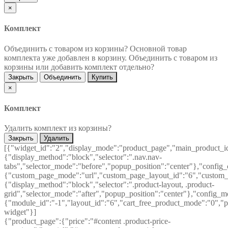
×
Комплект
Объединить с товаром из корзины?
Основной товар
комплекта уже добавлен в корзину. Объединить с товаром из
корзины или добавить комплект отдельно?
Закрыть
Объединить
Купить
×
Комплект
Удалить комплект из корзины?
Закрыть
Удалить
[{"widget_id":"2","display_mode":"product_page","main_product_id
{"display_method":"block","selector":".nav.nav-
tabs","selector_mode":"before","popup_position":"center"},"config
{"custom_page_mode":"url","custom_page_layout_id":"6","custom_pa
{"display_method":"block","selector":".product-layout, .product-
grid","selector_mode":"after","popup_position":"center"},"config_m
{"module_id":"-1","layout_id":"6","cart_free_product_mode":"0","po
widget"}]
{"product_page":{"price":"#content .product-price-