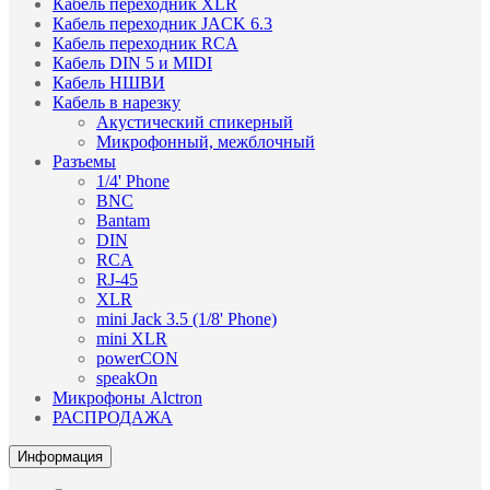
Кабель переходник XLR
Кабель переходник JACK 6.3
Кабель переходник RCA
Кабель DIN 5 и MIDI
Кабель НШВИ
Кабель в нарезку
Акустический спикерный
Микрофонный, межблочный
Разъемы
1/4' Phone
BNC
Bantam
DIN
RCA
RJ-45
XLR
mini Jack 3.5 (1/8' Phone)
mini XLR
powerCON
speakOn
Микрофоны Alctron
РАСПРОДАЖА
Информация