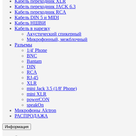
Кабель переходник XLR
Кабель переходник JACK 6.3
Кабель переходник RCA
Кабель DIN 5 и MIDI
Кабель НШВИ
Кабель в нарезку
Акустический спикерный
Микрофонный, межблочный
Разъемы
1/4' Phone
BNC
Bantam
DIN
RCA
RJ-45
XLR
mini Jack 3.5 (1/8' Phone)
mini XLR
powerCON
speakOn
Микрофоны Alctron
РАСПРОДАЖА
Информация