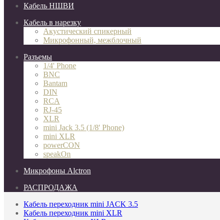
Кабель НШВИ
Кабель в нарезку
Акустический спикерный
Микрофонный, межблочный
Разъемы
1/4' Phone
BNC
Bantam
DIN
RCA
RJ-45
XLR
mini Jack 3.5 (1/8' Phone)
mini XLR
powerCON
speakOn
Микрофоны Alctron
РАСПРОДАЖА
Кабель переходник mini JACK 3.5
Кабель переходник mini XLR