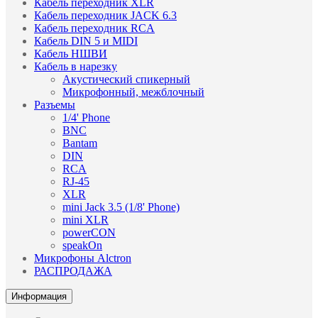
Кабель переходник XLR
Кабель переходник JACK 6.3
Кабель переходник RCA
Кабель DIN 5 и MIDI
Кабель НШВИ
Кабель в нарезку
Акустический спикерный
Микрофонный, межблочный
Разъемы
1/4' Phone
BNC
Bantam
DIN
RCA
RJ-45
XLR
mini Jack 3.5 (1/8' Phone)
mini XLR
powerCON
speakOn
Микрофоны Alctron
РАСПРОДАЖА
Информация