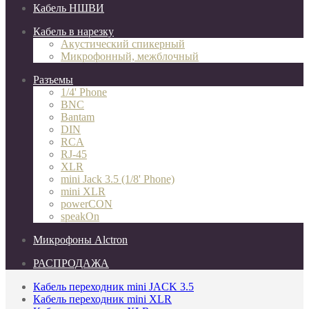
Кабель НШВИ
Кабель в нарезку
Акустический спикерный
Микрофонный, межблочный
Разъемы
1/4' Phone
BNC
Bantam
DIN
RCA
RJ-45
XLR
mini Jack 3.5 (1/8' Phone)
mini XLR
powerCON
speakOn
Микрофоны Alctron
РАСПРОДАЖА
Кабель переходник mini JACK 3.5
Кабель переходник mini XLR