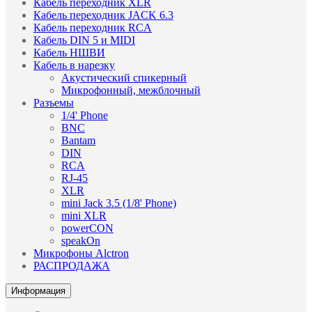
Кабель переходник XLR
Кабель переходник JACK 6.3
Кабель переходник RCA
Кабель DIN 5 и MIDI
Кабель НШВИ
Кабель в нарезку
Акустический спикерный
Микрофонный, межблочный
Разъемы
1/4' Phone
BNC
Bantam
DIN
RCA
RJ-45
XLR
mini Jack 3.5 (1/8' Phone)
mini XLR
powerCON
speakOn
Микрофоны Alctron
РАСПРОДАЖА
Информация