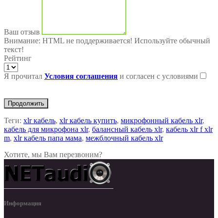
Ваш отзыв
Внимание:
HTML не поддерживается! Используйте обычный
текст!
Рейтинг
Я прочитал
Условия соглашения
и согласен с условиями
Продолжить
Теги:
xlr кабель
,
xlr кабель купить
,
микрофонный кабель xlr
,
кабель для микрофона xlr
,
балансный кабель xlr
,
кабель xlr f xlr
m
,
xlr кабель папа мама
,
межблочный кабель xlr
Хотите, мы Вам перезвоним?
Информация