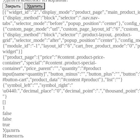
Закрыть
Удалить
[{"widget_id":"2","display_mode":"product_page","main_product_id
{"display_method":"block","selector":".nav.nav-
tabs","selector_mode":"before","popup_position":"center"},"config
{"custom_page_mode":"url","custom_page_layout_id":"6","custom_pa
{"display_method":"block","selector":".product-layout, .product-
grid","selector_mode":"after","popup_position":"center"},"config_m
{"module_id":"-1","layout_id":"6","cart_free_product_mode":"0","po
widget"}]
{"product_page":{"price":"#content .product-price-
container","special":"#content .product-special-
container","price_parent":"","quantity":"#product
input[name=quantity]","button_minus":"","button_plus":"","button":
#button-cart","product_data":"#content #product"},"list":""}
{"symbol_left":"","symbol_right":"
\u0440.","decimal_place":"0","decimal_point":".","thousand_point":
"}
[]
1
false
false
true
Удалить
Изменить