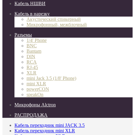
Кабель НШВИ
Кабель в нарезку
Акустический спикерный
Микрофонный, межблочный
Разъемы
1/4' Phone
BNC
Bantam
DIN
RCA
RJ-45
XLR
mini Jack 3.5 (1/8' Phone)
mini XLR
powerCON
speakOn
Микрофоны Alctron
РАСПРОДАЖА
Кабель переходник mini JACK 3.5
Кабель переходник mini XLR