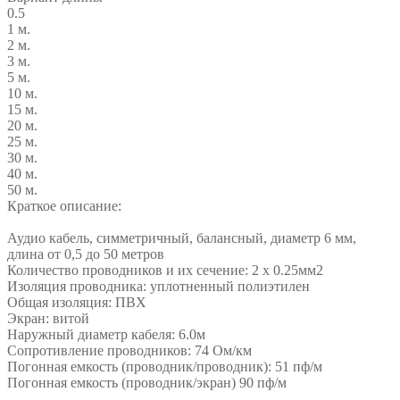
0.5
1 м.
2 м.
3 м.
5 м.
10 м.
15 м.
20 м.
25 м.
30 м.
40 м.
50 м.
Краткое описание:
Аудио кабель, симметричный, балансный, диаметр 6 мм,
длина от 0,5 до 50 метров
Количество проводников и их сечение: 2 х 0.25мм2
Изоляция проводника: уплотненный полиэтилен
Общая изоляция: ПВХ
Экран: витой
Наружный диаметр кабеля: 6.0м
Сопротивление проводников: 74 Ом/км
Погонная емкость (проводник/проводник): 51 пф/м
Погонная емкость (проводник/экран) 90 пф/м