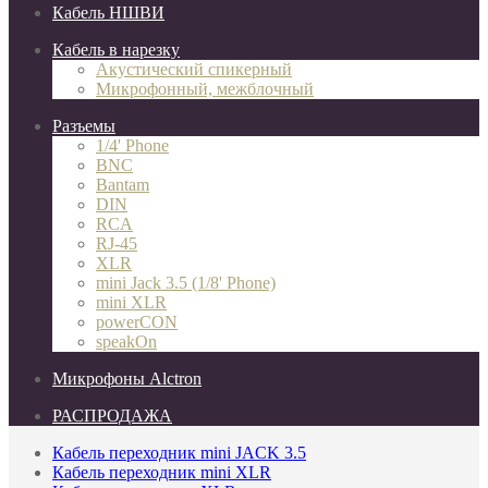
Кабель НШВИ
Кабель в нарезку
Акустический спикерный
Микрофонный, межблочный
Разъемы
1/4' Phone
BNC
Bantam
DIN
RCA
RJ-45
XLR
mini Jack 3.5 (1/8' Phone)
mini XLR
powerCON
speakOn
Микрофоны Alctron
РАСПРОДАЖА
Кабель переходник mini JACK 3.5
Кабель переходник mini XLR