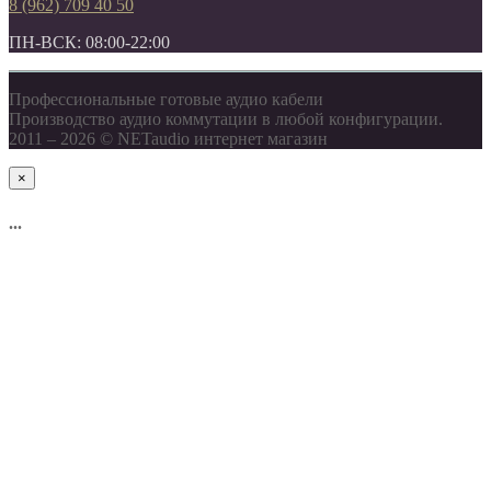
8 (962) 709 40 50
ПН-ВСК: 08:00-22:00
Профессиональные готовые аудио кабели
Производство аудио коммутации в любой конфигурации.
2011 – 2026 © NETaudio интернет магазин
×
...