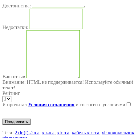
Достоинства:
Недостатки:
Ваш отзыв
Внимание:
HTML не поддерживается! Используйте обычный
текст!
Рейтинг
Я прочитал
Условия соглашения
и согласен с условиями
Продолжить
Теги:
2xlr (f) -2rca
,
xlr-rca
,
xlr rca
,
кабель xlr rca
,
xlr колокольчик
,