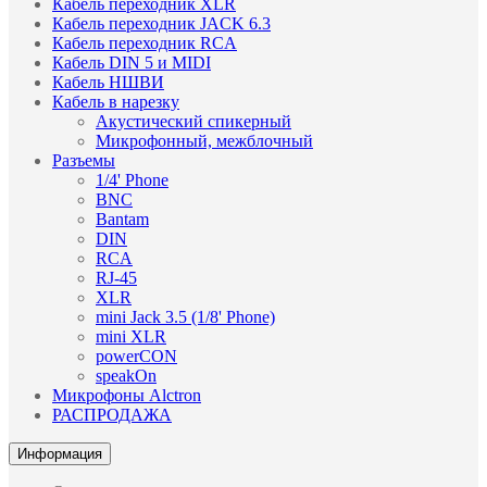
Кабель переходник XLR
Кабель переходник JACK 6.3
Кабель переходник RCA
Кабель DIN 5 и MIDI
Кабель НШВИ
Кабель в нарезку
Акустический спикерный
Микрофонный, межблочный
Разъемы
1/4' Phone
BNC
Bantam
DIN
RCA
RJ-45
XLR
mini Jack 3.5 (1/8' Phone)
mini XLR
powerCON
speakOn
Микрофоны Alctron
РАСПРОДАЖА
Информация