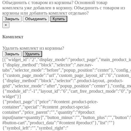
Объединить с товаром из корзины?
Основной товар
комплекта уже добавлен в корзину. Объединить с товаром из
корзины или добавить комплект отдельно?
Закрыть
Объединить
Купить
×
Комплект
Удалить комплект из корзины?
Закрыть
Удалить
[{"widget_id":"2","display_mode":"product_page","main_product_id
{"display_method":"block","selector":".nav.nav-
tabs","selector_mode":"before","popup_position":"center"},"config
{"custom_page_mode":"url","custom_page_layout_id":"6","custom_pa
{"display_method":"block","selector":".product-layout, .product-
grid","selector_mode":"after","popup_position":"center"},"config_m
{"module_id":"-1","layout_id":"6","cart_free_product_mode":"0","po
widget"}]
{"product_page":{"price":"#content .product-price-
container","special":"#content .product-special-
container","price_parent":"","quantity":"#product
input[name=quantity]","button_minus":"","button_plus":"","button":
#button-cart","product_data":"#content #product"},"list":""}
{"symbol_left":"","symbol_right":"