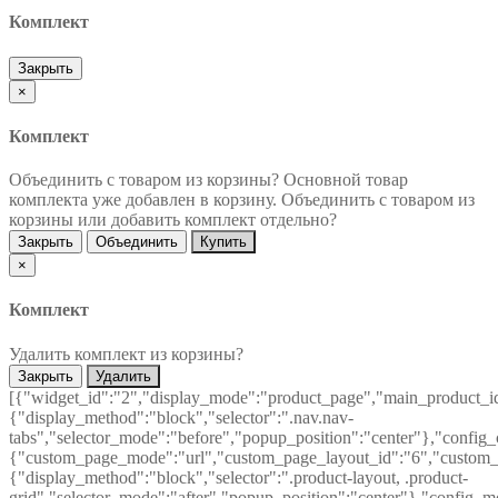
Комплект
Закрыть
×
Комплект
Объединить с товаром из корзины?
Основной товар
комплекта уже добавлен в корзину. Объединить с товаром из
корзины или добавить комплект отдельно?
Закрыть
Объединить
Купить
×
Комплект
Удалить комплект из корзины?
Закрыть
Удалить
[{"widget_id":"2","display_mode":"product_page","main_product_id
{"display_method":"block","selector":".nav.nav-
tabs","selector_mode":"before","popup_position":"center"},"config
{"custom_page_mode":"url","custom_page_layout_id":"6","custom_pa
{"display_method":"block","selector":".product-layout, .product-
grid","selector_mode":"after","popup_position":"center"},"config_m