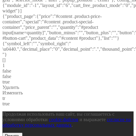
{"module_id":"-1","layout_id":"6","cart_free_product_mode":"0","po
widget"}]
{"product_page":{"price":"#content .product-price-
container","special":"#content .product-special-
container","price_parent":"","quantity":"#product
input[name=quantity]","button_minus":"","button_plus":"","button":
#button-cart","product_data":"#content #product"},"list":""}
{"symbol_left":"","symbol_right":"
\u0440.","decimal_place":"0","decimal_point":".","thousand_point":
"}
[]
1
false
false
true
Удалить
Изменить
tr
true
Продолжая использовать наш сайт, вы соглашаетесь с
условиями обработки
cookie-файлов
и выражаете
согласие на
обработку персональных данных
.
Принять