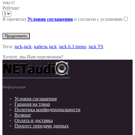
текст!
Рейтинг
Я прочитал
Условия соглашения
и согласен с условиями
Продолжить
Теги:
jack-jack
,
кабель jack
,
jack 6.3 mono
,
jack TS
Хотите, мы Вам перезвоним?
Информация
Условия соглашения
Гарания на товар
Политика конфиденциальности
Возврат
Оплата и доставка
Процесс передачи данных