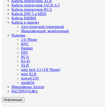
Кабель переходник XLR
Кабель переходник JACK 6.3
Кабель переходник RCA
Кабель DIN 5 и MIDI
Кабель НШВИ
Кабель в нарезку
Акустический спикерный
Микрофонный, межблочный
Разъемы
1/4' Phone
BNC
Bantam
DIN
RCA
RJ-45
XLR
mini Jack 3.5 (1/8' Phone)
mini XLR
powerCON
speakOn
Микрофоны Alctron
РАСПРОДАЖА
Информация