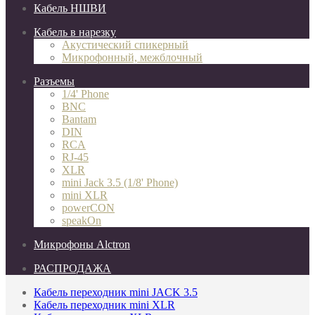
Кабель НШВИ
Кабель в нарезку
Акустический спикерный
Микрофонный, межблочный
Разъемы
1/4' Phone
BNC
Bantam
DIN
RCA
RJ-45
XLR
mini Jack 3.5 (1/8' Phone)
mini XLR
powerCON
speakOn
Микрофоны Alctron
РАСПРОДАЖА
Кабель переходник mini JACK 3.5
Кабель переходник mini XLR