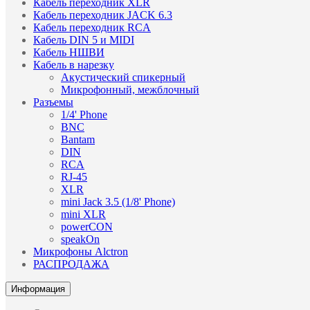
Кабель переходник XLR
Кабель переходник JACK 6.3
Кабель переходник RCA
Кабель DIN 5 и MIDI
Кабель НШВИ
Кабель в нарезку
Акустический спикерный
Микрофонный, межблочный
Разъемы
1/4' Phone
BNC
Bantam
DIN
RCA
RJ-45
XLR
mini Jack 3.5 (1/8' Phone)
mini XLR
powerCON
speakOn
Микрофоны Alctron
РАСПРОДАЖА
Информация