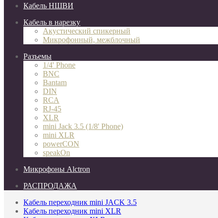
Кабель НШВИ
Кабель в нарезку
Акустический спикерный
Микрофонный, межблочный
Разъемы
1/4' Phone
BNC
Bantam
DIN
RCA
RJ-45
XLR
mini Jack 3.5 (1/8' Phone)
mini XLR
powerCON
speakOn
Микрофоны Alctron
РАСПРОДАЖА
Кабель переходник mini JACK 3.5
Кабель переходник mini XLR