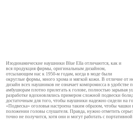
Изодинамические наушники Blue Ella
отличаются, как и
вся продукция фирмы, оригинальным дизайном,
отсылающим нас к 1950-м годам, когда в моде были
округлые формы, много хрома и мягкой кожи. В отличие от 
дизайн всех наушников не означает компромисса в удобстве 
амбушюрам плотно прилегать к голове, полностью зарывая 
разработке вдохновлялись примером сложной подвески болид
достаточным для того, чтобы наушники надежно сидели на г
«Подвеска» оголовья настроена таким образом, чтобы чашки 
положении головы слушателя. Правда, нужно отметить серьезн
точно не получится, хотя они и могут работать с портативной