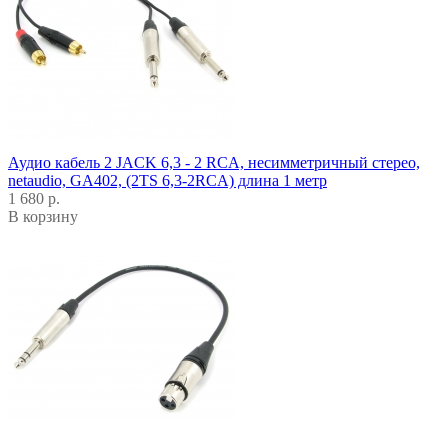
Аудио кабель 2 JACK 6,3 - 2 RCA, несимметричный стерео,
netaudio, GA402, (2TS 6,3-2RCA) длина 1 метр
1 680 р.
В корзину