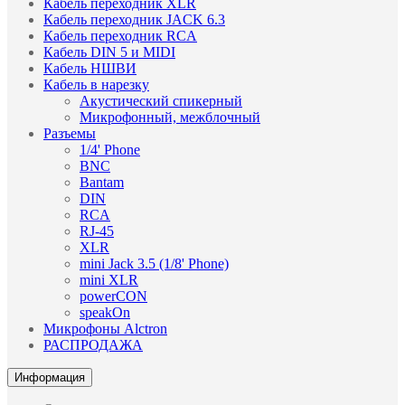
Кабель переходник XLR
Кабель переходник JACK 6.3
Кабель переходник RCA
Кабель DIN 5 и MIDI
Кабель НШВИ
Кабель в нарезку
Акустический спикерный
Микрофонный, межблочный
Разъемы
1/4' Phone
BNC
Bantam
DIN
RCA
RJ-45
XLR
mini Jack 3.5 (1/8' Phone)
mini XLR
powerCON
speakOn
Микрофоны Alctron
РАСПРОДАЖА
Информация