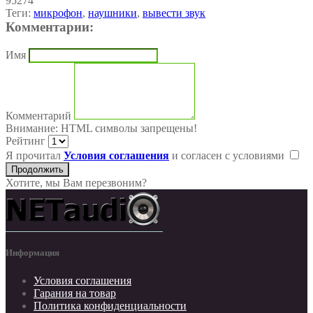
95274
Теги:
микрофон
,
наушники
,
вывести звук
Комментарии:
Имя
Комментарий
Внимание:
HTML символы запрещены!
Рейтинг
Я прочитал
Условия соглашения
и согласен с условиями
Продолжить
Хотите, мы Вам перезвоним?
Информация
Условия соглашения
Гарания на товар
Политика конфиденциальности