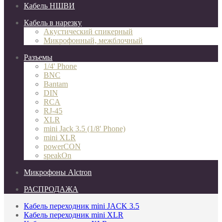
Кабель НШВИ
Кабель в нарезку
Акустический спикерный
Микрофонный, межблочный
Разъемы
1/4' Phone
BNC
Bantam
DIN
RCA
RJ-45
XLR
mini Jack 3.5 (1/8' Phone)
mini XLR
powerCON
speakOn
Микрофоны Alctron
РАСПРОДАЖА
Кабель переходник mini JACK 3.5
Кабель переходник mini XLR